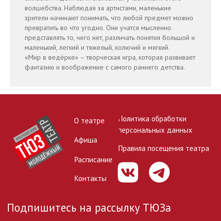
волшебства. Наблюдая за артистами, маленькие
зрители начинают понимать, что любой предмет можно
превратить во что угодно. Они учатся мысленно
Подписаться
представлять то, чего нет, различать понятия большой и
маленький, легкий и тяжелый, колючий и мягкий.
«Мир в ведёрке» – творческая игра, которая развивает
660025, г. Красноярск, ул. Вавилова, 25
фантазию и воображение с самого раннего детства.
© 1964–2025, КГАУК «Красноярский театр юного зрителя»