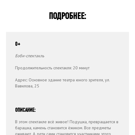
ПОДРОБНЕЕ:
0+
Бэби-спектакль
Продолжительность спектакля: 20 минут
Политика обработки
О театре
персональных данных
Адрес: Основное здание театра юного зрителя, ул.
Афиша
Правила посещения театра
Вавилова, 25
Расписание
Контакты
Подпишитесь на рассылку ТЮЗа
ОПИСАНИЕ:
Ваш email
В этом спектакле всё живое! Подушка, превращается в
барашка, камень становится ёжиком. Все предметы
оживают. А дети сами становится участниками этого