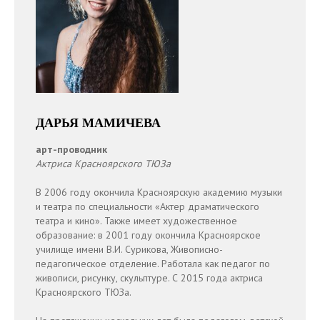
ГДЕ НАС НАЙТИ?
г. Красноярск, ул. Парусная, 7
Добраться до нового пространства можно трамваями
№ 4, 6; автобусами № 1, 2, 9, 19, 23, 43, 55, 58, 65, 95, 159
(Остановка «Цирк»).
ДАРЬЯ МАМИЧЕВА
арт-проводник
Актриса Красноярского ТЮЗа
В 2006 году окончила Красноярскую академию музыки
и театра по специальности «Актер драматического
театра и кино». Также имеет художественное
образование: в 2001 году окончила Красноярское
училище имени В.И. Сурикова, Живописно-
педагогическое отделение. Работала как педагог по
живописи, рисунку, скульптуре. С 2015 года актриса
Красноярского ТЮЗа.