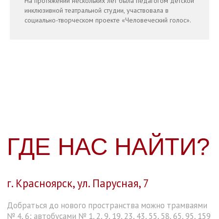
На протяжении нескольких лет была педагогом детской
инклюзивной театральной студии, участвовала в
КОНТАКТЫ
социально-творческом проекте «Человеческий голос».
Касса
Администратор
Сайт ТЮЗа
площадки
213-10-32,213-14-64
+7 (391)234-75-40
ktyz.ru
Политика обработки
О театре
персональных данных
Афиша
Правила посещения театра
Проекты
Контакты
Подпишитесь на рассылку ТЮЗа
Ваш email