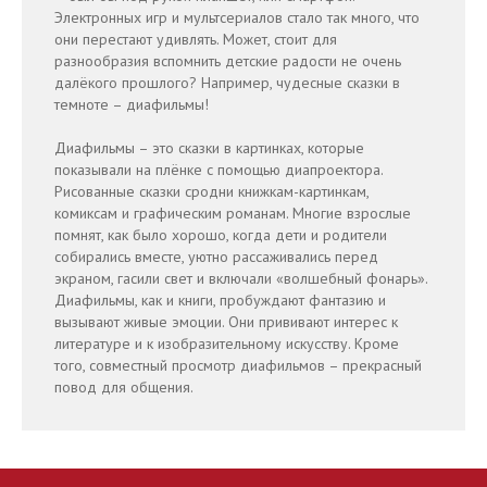
Правила посещения театра
Электронных игр и мультсериалов стало так много, что
Расписание
они перестают удивлять. Может, стоит для
Контакты
разнообразия вспомнить детские радости не очень
далёкого прошлого? Например, чудесные сказки в
Подпишитесь на рассылку ТЮЗа
темноте – диафильмы!
Ваш email
Диафильмы – это сказки в картинках, которые
показывали на плёнке с помощью диапроектора.
Рисованные сказки сродни книжкам-картинкам,
комиксам и графическим романам. Многие взрослые
помнят, как было хорошо, когда дети и родители
Подписаться
собирались вместе, уютно рассаживались перед
экраном, гасили свет и включали «волшебный фонарь».
Диафильмы, как и книги, пробуждают фантазию и
вызывают живые эмоции. Они прививают интерес к
660025, г. Красноярск, ул. Вавилова, 25
литературе и к изобразительному искусству. Кроме
© 1964–2025, КГАУК «Красноярский театр юного зрителя»
того, совместный просмотр диафильмов – прекрасный
повод для общения.