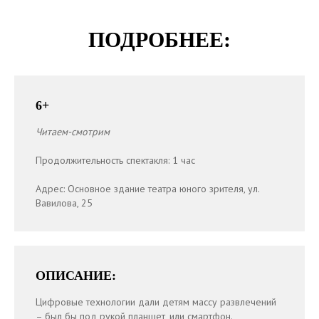
ПОДРОБНЕЕ:
6+
Читаем-смотрим
Продолжительность спектакля: 1 час
Адрес: Основное здание театра юного зрителя, ул.
Вавилова, 25
ОПИСАНИЕ:
Политика обработки
О театре
Цифровые технологии дали детям массу развлечений
персональных данных
Афиша
– был бы под рукой планшет, или смартфон.